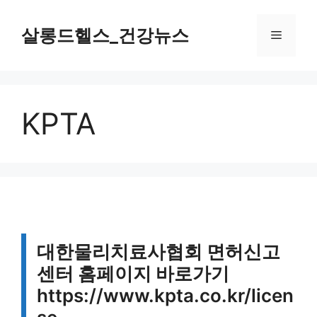
컨
텐
살롱드헬스_건강뉴스
메
츠
로
뉴
건
너
KPTA
뛰
기
대한물리치료사협회 면허신고
센터 홈페이지 바로가기
https://www.kpta.co.kr/licen