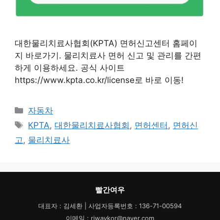
대한물리치료사협회(KPTA) 면허신고센터 홈페이
지 바로가기. 물리치료사 면허 신고 및 관리를 간편
하게 이용하세요. 공식 사이트
https://www.kpta.co.kr/license로 바로 이동!
카
자동차
테
태
KPTA
,
대한물리치료사협회
,
면허센터
,
면허신
고
그
고
,
물리치료사
리
빨간여우
대표자 : 김세환 | 사업자등록번호 : 136-71-00594
이메일 : riwaykor@naver.com