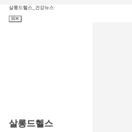
컨
살롱드헬스_건강뉴스
텐
메
츠
뉴
로
건
너
뛰
기
살롱드헬스