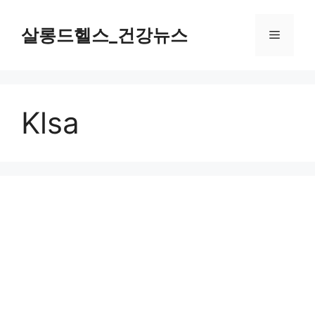
컨
텐
살롱드헬스_건강뉴스
메
츠
로
뉴
건
너
Klsa
뛰
기