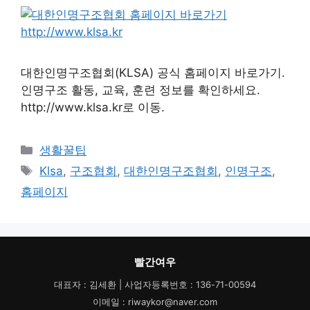
대한인명구조협회(KLSA) 공식 홈페이지 바로가기.
인명구조 활동, 교육, 훈련 정보를 확인하세요.
http://www.klsa.kr로 이동.
카
생활꿀팁
테
태
Klsa
,
구조협회
,
대한인명구조협회
,
인명구조
,
고
그
홈페이지
리
빨간여우
대표자 : 김세환 | 사업자등록번호 : 136-71-00594
이메일 : riwaykor@naver.com