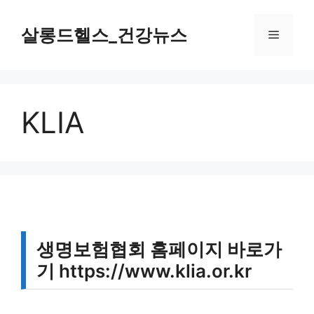
컨
텐
살롱드헬스_건강뉴스
메
츠
로
뉴
건
너
KLIA
뛰
기
생명보험협회 홈페이지 바로가
기 https://www.klia.or.kr