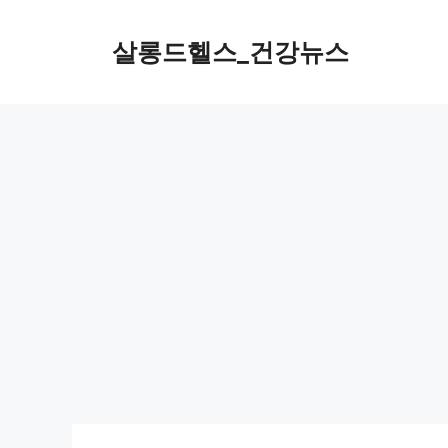
컨
텐
살롱드헬스_건강뉴스
츠
로
건
너
뛰
기