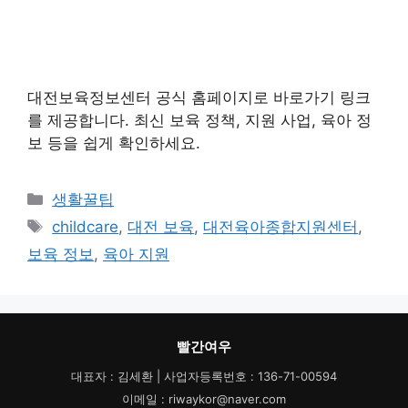
대전보육정보센터 공식 홈페이지로 바로가기 링크
를 제공합니다. 최신 보육 정책, 지원 사업, 육아 정
보 등을 쉽게 확인하세요.
카
생활꿀팁
테
태
childcare
,
대전 보육
,
대전육아종합지원센터
,
고
그
보육 정보
,
육아 지원
리
빨간여우
대표자 : 김세환 | 사업자등록번호 : 136-71-00594
이메일 : riwaykor@naver.com