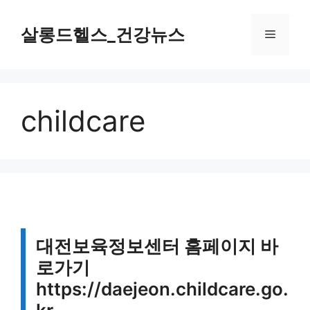
컨
텐
살롱드헬스_건강뉴스
메
츠
로
뉴
건
너
childcare
뛰
기
대전보육정보센터 홈페이지 바
로가기
https://daejeon.childcare.go.