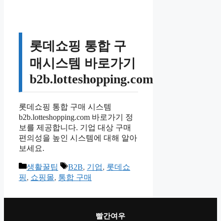
롯데쇼핑 통합 구
매시스템 바로가기
b2b.lotteshopping.com
롯데쇼핑 통합 구매 시스템
b2b.lotteshopping.com 바로가기 정
보를 제공합니다. 기업 대상 구매
편의성을 높인 시스템에 대해 알아
보세요.
카
태
생활꿀팁
B2B
,
기업
,
롯데쇼
테
그
핑
,
쇼핑몰
,
통합 구매
고
리
빨간여우