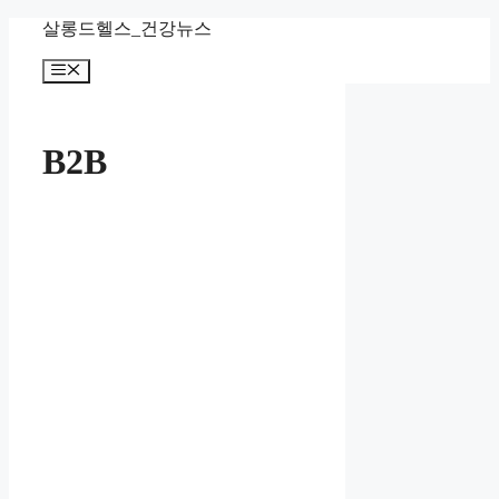
컨
살롱드헬스_건강뉴스
텐
메
츠
뉴
로
건
너
B2B
뛰
기