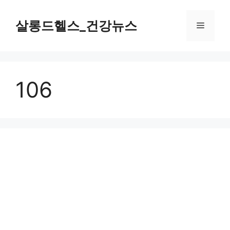
컨
텐
살롱드헬스_건강뉴스
메
츠
로
뉴
건
너
106
뛰
기