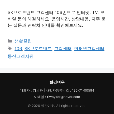
SK브로드밴드 고객센터 106번으로 인터넷, TV, 모
바일 문의 해결하세요. 운영시간, 상담내용, 자주 묻
는 질문과 연락처 안내를 확인해보세요.
카
생활꿀팁
테
태
106
,
SK브로드밴드
,
고객센터
,
인터넷고객센터
,
고
그
통신고객지원
리
빨간여우
대표자 : 김세환 | 사업자등록번호 : 136-71-00594
이메일 : riwaykor@naver.com
© 2026 빨간여우. All rights reserved.