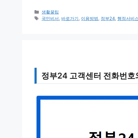
카
생활꿀팁
테
태
국민비서
,
바로가기
,
이용방법
,
정부24
,
행정서비
고
그
리
정부24 고객센터 전화번호