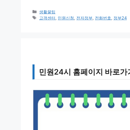
카
생활꿀팁
테
태
고객센터
,
민원신청
,
전자정부
,
전화번호
,
정부24
고
그
리
민원24시 홈페이지 바로가기 htt