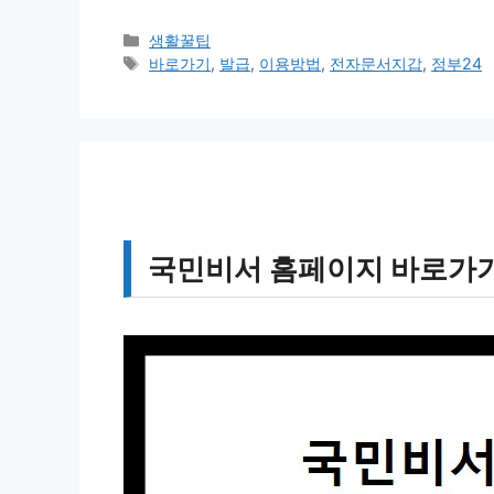
카
생활꿀팁
테
태
바로가기
,
발급
,
이용방법
,
전자문서지갑
,
정부24
고
그
리
국민비서 홈페이지 바로가