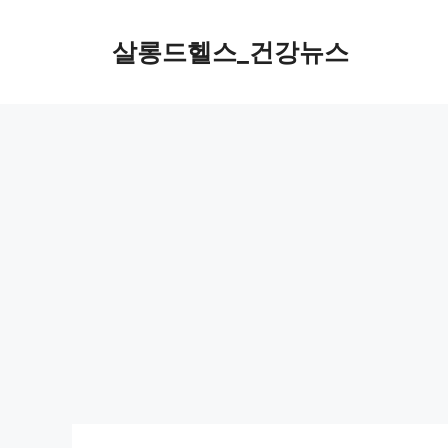
컨
텐
살롱드헬스_건강뉴스
츠
로
건
너
뛰
기