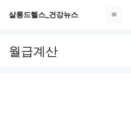
컨
텐
살롱드헬스_건강뉴스
메
츠
로
뉴
건
너
월급계산
뛰
기