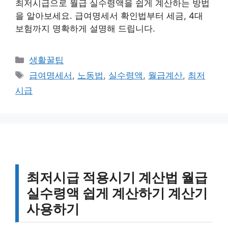
최저시급으로 월급 실수령액을 쉽게 계산하는 방법
을 알아보세요. 급여명세서 확인법부터 세금, 4대
보험까지 명확하게 설명해 드립니다.
카
생활꿀팁
테
태
급여명세서
,
노동법
,
실수령액
,
월급계산
,
최저
고
그
시급
리
최저시급 적용시기 계산법 월급
실수령액 쉽게 계산하기 계산기
사용하기