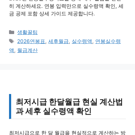
히 계산하세요. 연봉 입력만으로 실수령액 확인, 세
금 공제 포함 상세 가이드 제공합니다.
카
생활꿀팁
테
태
2026연봉표
,
세후월급
,
실수령액
,
연봉실수령
고
그
액
,
월급계산
리
최저시급 한달월급 현실 계산법
과 세후 실수령액 확인
최저시급으로 한 달 월급을 현실적으로 계산하는 방