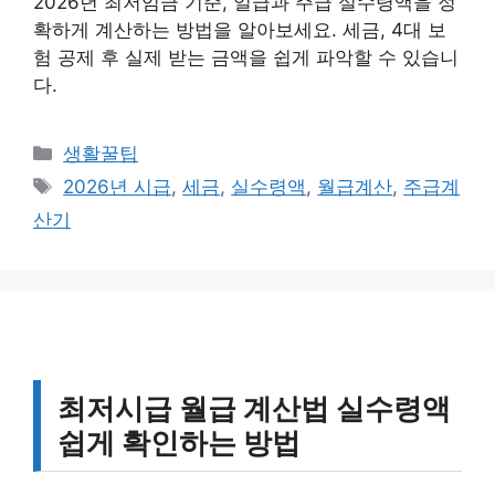
2026년 최저임금 기준, 일급과 주급 실수령액을 정
확하게 계산하는 방법을 알아보세요. 세금, 4대 보
험 공제 후 실제 받는 금액을 쉽게 파악할 수 있습니
다.
카
생활꿀팁
테
태
2026년 시급
,
세금
,
실수령액
,
월급계산
,
주급계
고
그
산기
리
최저시급 월급 계산법 실수령액
쉽게 확인하는 방법