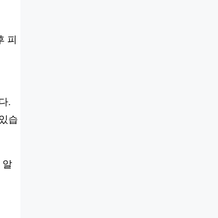
후 피
다.
 있습
 알