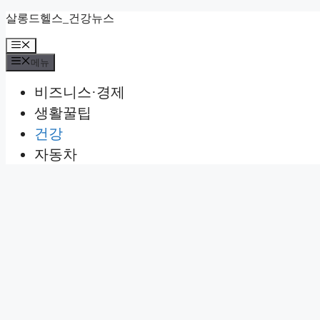
컨
살롱드헬스_건강뉴스
텐
메
츠
뉴
로
메뉴
건
비즈니스·경제
너
뛰
생활꿀팁
기
건강
자동차