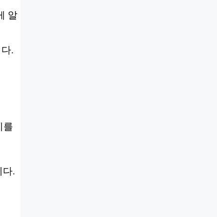
게 알
다.
치를
니다.