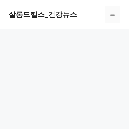
컨
텐
살롱드헬스_건강뉴스
메
츠
로
뉴
건
너
뛰
기