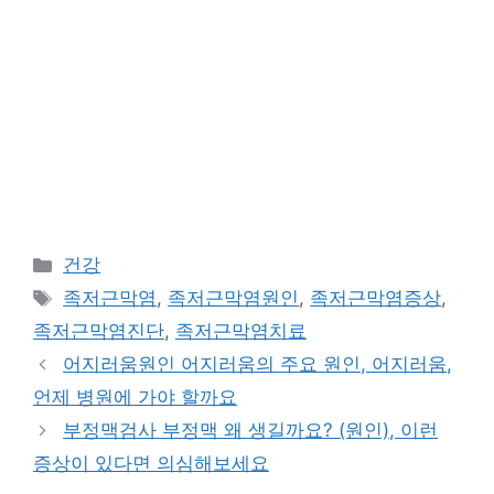
카
건강
테
태
족저근막염
,
족저근막염원인
,
족저근막염증상
,
고
그
족저근막염진단
,
족저근막염치료
리
어지러움원인 어지러움의 주요 원인, 어지러움,
언제 병원에 가야 할까요
부정맥검사 부정맥 왜 생길까요? (원인), 이런
증상이 있다면 의심해보세요