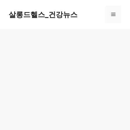
컨
텐
살롱드헬스_건강뉴스
메
츠
로
뉴
건
너
뛰
기