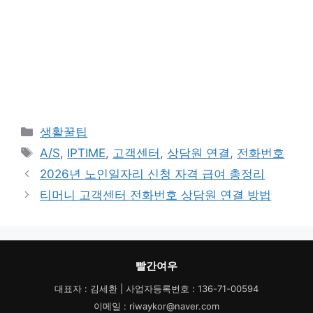
카
생활꿀팁
테
태
A/S
,
IPTIME
,
고객센터
,
상담원 연결
,
전화번호
고
그
2026년 노인일자리 신청 자격 급여 총정리
리
티머니 고객센터 전화번호 상담원 연결 방법
빨간여우
대표자 : 김세환 | 사업자등록번호 : 136-71-00594
이메일 : riwaykor@naver.com