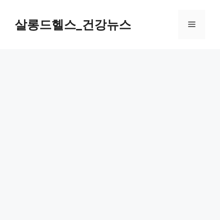
컨
텐
살롱드헬스_건강뉴스
메
츠
로
뉴
건
너
뛰
기