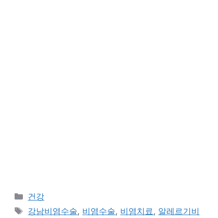
카
건강
테
태
강남비염수술
,
비염수술
,
비염치료
,
알레르기비