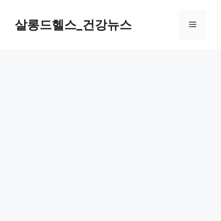
컨
텐
살롱드헬스_건강뉴스
메
츠
로
뉴
건
너
뛰
기