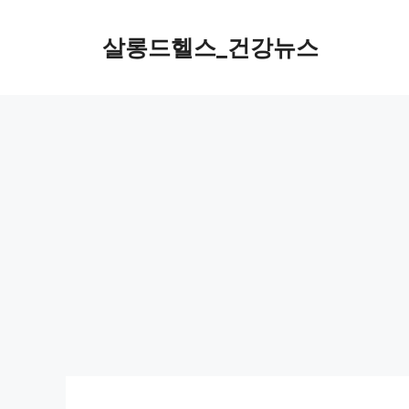
컨
텐
살롱드헬스_건강뉴스
츠
로
건
너
뛰
기