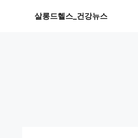
컨
텐
살롱드헬스_건강뉴스
츠
로
건
너
뛰
기