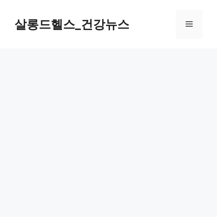
컨
텐
살롱드헬스_건강뉴스
메
츠
로
뉴
건
너
뛰
기