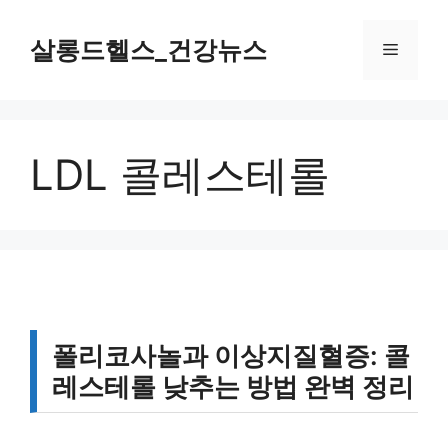
컨
텐
살롱드헬스_건강뉴스
메
츠
로
뉴
건
너
LDL 콜레스테롤
뛰
기
폴리코사놀과 이상지질혈증: 콜
레스테롤 낮추는 방법 완벽 정리