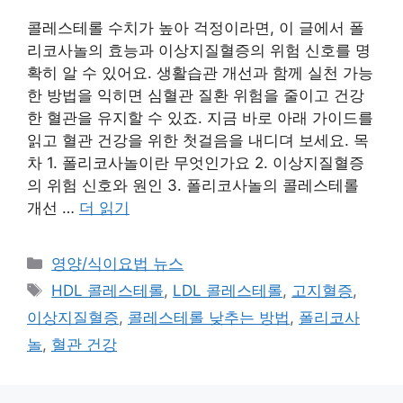
콜레스테롤 수치가 높아 걱정이라면, 이 글에서 폴
리코사놀의 효능과 이상지질혈증의 위험 신호를 명
확히 알 수 있어요. 생활습관 개선과 함께 실천 가능
한 방법을 익히면 심혈관 질환 위험을 줄이고 건강
한 혈관을 유지할 수 있죠. 지금 바로 아래 가이드를
읽고 혈관 건강을 위한 첫걸음을 내디뎌 보세요. 목
차 1. 폴리코사놀이란 무엇인가요 2. 이상지질혈증
의 위험 신호와 원인 3. 폴리코사놀의 콜레스테롤
개선 …
더 읽기
카
영양/식이요법 뉴스
테
태
HDL 콜레스테롤
,
LDL 콜레스테롤
,
고지혈증
,
고
그
이상지질혈증
,
콜레스테롤 낮추는 방법
,
폴리코사
리
놀
,
혈관 건강