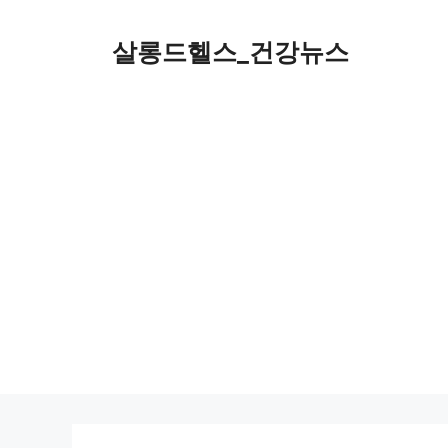
컨
텐
살롱드헬스_건강뉴스
츠
로
건
너
뛰
기