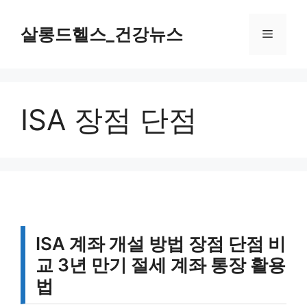
컨
텐
살롱드헬스_건강뉴스
메
츠
로
뉴
건
너
ISA 장점 단점
뛰
기
ISA 계좌 개설 방법 장점 단점 비
교 3년 만기 절세 계좌 통장 활용
법