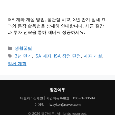
ISA 계좌 개설 방법, 장단점 비교, 3년 만기 절세 효
과와 통장 활용법을 상세히 안내합니다. 세금 절감
과 투자 전략을 통해 재테크 성공하세요.
카
생활꿀팁
테
태
3년 만기
,
ISA 계좌
,
ISA 장점 단점
,
계좌 개설
,
고
그
절세 계좌
리
빨간여우
대표자 : 김세환 | 사업자등록번호 : 136-71-00594
이메일 : riwaykor@naver.com
© 2026 빨간여우. All rights reserved.