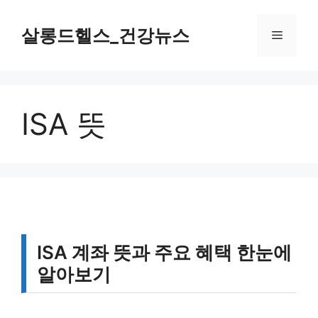
컨
텐
살롱드헬스_건강뉴스
메
츠
로
뉴
건
너
ISA 뜻
뛰
기
ISA 계좌 뜻과 주요 혜택 한눈에
알아보기