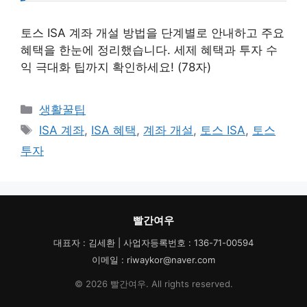
토스 ISA 계좌 개설 방법을 단계별로 안내하고 주요
혜택을 한눈에 정리했습니다. 세제 혜택과 투자 수
익 극대화 팁까지 확인하세요! (78자)
카
생활꿀팁
테
태
ISA 계좌
,
ISA 혜택
,
계좌 개설
,
토스 ISA
,
토스
고
그
투자
리
빨간여우
대표자 : 김세환 | 사업자등록번호 : 136-71-00594
이메일 : riwaykor@naver.com
© 2026 빨간여우. All rights reserved.