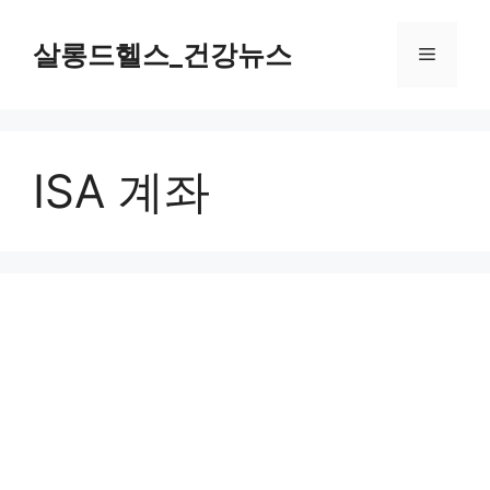
컨
텐
살롱드헬스_건강뉴스
메
츠
로
뉴
건
너
ISA 계좌
뛰
기