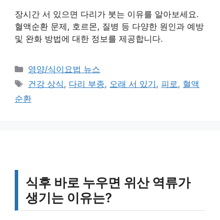
장시간 서 있으면 다리가 붓는 이유를 알아보세요.
혈액순환 문제, 호르몬, 질병 등 다양한 원인과 예방
및 완화 방법에 대한 정보를 제공합니다.
카
영양/식이요법 뉴스
테
태
건강 상식
,
다리 부종
,
오래 서 있기
,
피로
,
혈액
고
그
순환
리
식후 바로 누우면 위산 역류가
생기는 이유는?