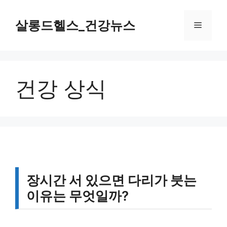
컨
텐
살롱드헬스_건강뉴스
메
츠
로
뉴
건
너
건강 상식
뛰
기
장시간 서 있으면 다리가 붓는
이유는 무엇일까?