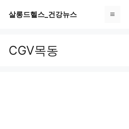
컨
텐
살롱드헬스_건강뉴스
메
츠
로
뉴
건
너
CGV목동
뛰
기