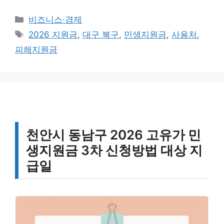
카
비즈니스·경제
테
태
2026 지원금
,
대구 북구
,
민생지원금
,
사용처
,
고
그
피해지원금
리
천안시 동남구 2026 고유가 민
생지원금 3차 신청방법 대상 지
급일