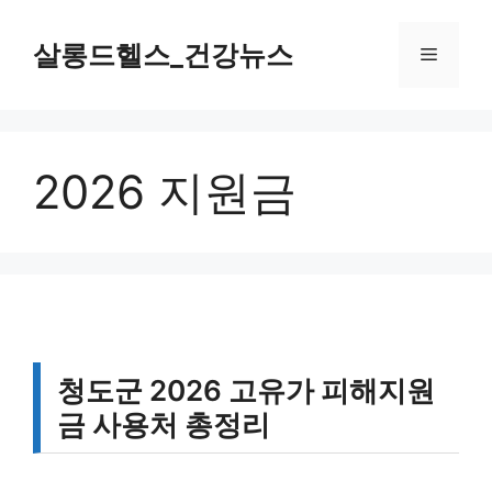
컨
텐
살롱드헬스_건강뉴스
메
츠
로
뉴
건
너
2026 지원금
뛰
기
청도군 2026 고유가 피해지원
금 사용처 총정리