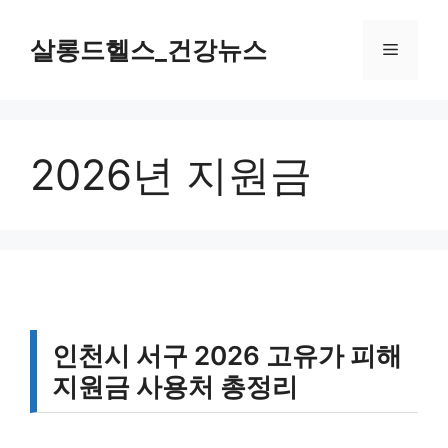
컨
텐
살롱드헬스_건강뉴스
메
츠
로
뉴
건
너
2026년 지원금
뛰
기
인천시 서구 2026 고유가 피해
지원금 사용처 총정리