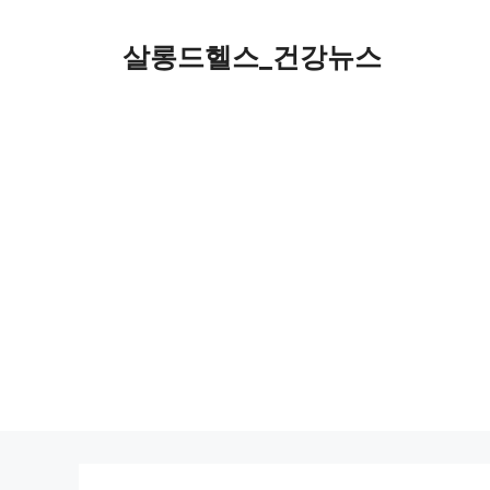
컨
텐
살롱드헬스_건강뉴스
츠
로
건
너
뛰
기