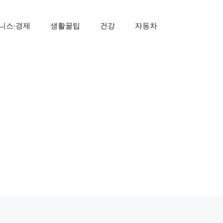
니스·경제
생활꿀팁
건강
자동차