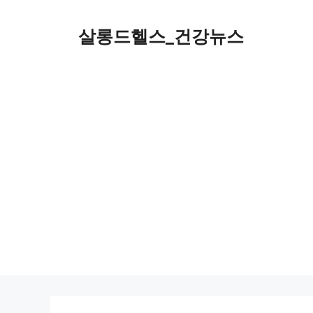
컨
텐
살롱드헬스_건강뉴스
츠
로
건
너
뛰
기