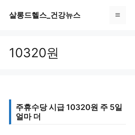
컨
텐
살롱드헬스_건강뉴스
메
츠
로
뉴
건
너
10320원
뛰
기
주휴수당 시급 10320원 주 5일
얼마 더