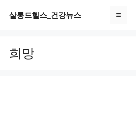
컨
텐
살롱드헬스_건강뉴스
메
츠
로
뉴
건
너
희망
뛰
기