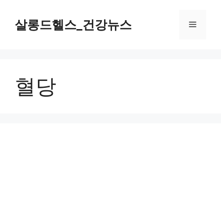
컨
텐
살롱드헬스_건강뉴스
메
츠
로
뉴
건
너
혈당
뛰
기