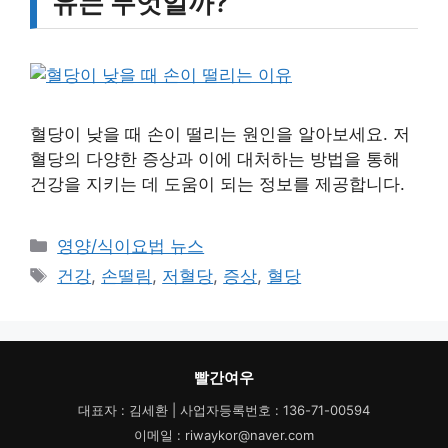
유는 무엇일까?
혈당이 낮을 때 손이 떨리는 원인을 알아보세요. 저
혈당의 다양한 증상과 이에 대처하는 방법을 통해
건강을 지키는 데 도움이 되는 정보를 제공합니다.
카
영양/식이요법 뉴스
테
태
건강
,
손떨림
,
저혈당
,
증상
,
혈당
고
그
리
빨간여우
대표자 : 김세환 | 사업자등록번호 : 136-71-00594
이메일 : riwaykor@naver.com