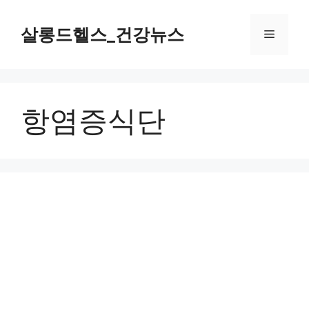
컨
텐
살롱드헬스_건강뉴스
메
츠
로
뉴
건
너
항염증식단
뛰
기