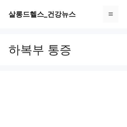
컨
텐
살롱드헬스_건강뉴스
메
츠
로
뉴
건
너
하복부 통증
뛰
기