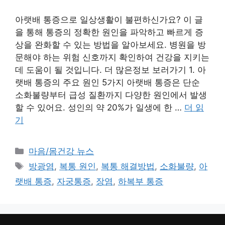
아랫배 통증으로 일상생활이 불편하신가요? 이 글
을 통해 통증의 정확한 원인을 파악하고 빠르게 증
상을 완화할 수 있는 방법을 알아보세요. 병원을 방
문해야 하는 위험 신호까지 확인하여 건강을 지키는
데 도움이 될 것입니다. 더 많은정보 보러가기 1. 아
랫배 통증의 주요 원인 5가지 아랫배 통증은 단순
소화불량부터 급성 질환까지 다양한 원인에서 발생
할 수 있어요. 성인의 약 20%가 일생에 한 …
더 읽
기
카
마음/몸건강 뉴스
테
태
방광염
,
복통 원인
,
복통 해결방법
,
소화불량
,
아
고
그
랫배 통증
,
자궁통증
,
장염
,
하복부 통증
리