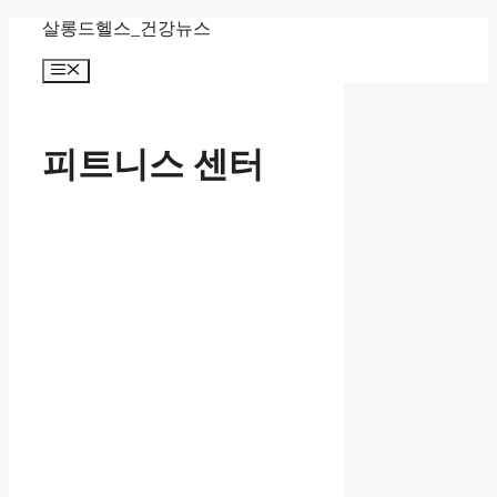
컨
살롱드헬스_건강뉴스
텐
메
츠
뉴
로
건
너
피트니스 센터
뛰
기