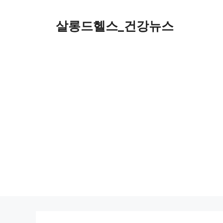
컨
텐
살롱드헬스_건강뉴스
츠
로
건
너
뛰
기