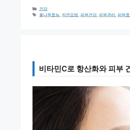
카
건강
테
태
옻나무효능
,
자연요법
,
피부건강
,
피부관리
,
피부효
고
그
리
비타민C로 항산화와 피부 건