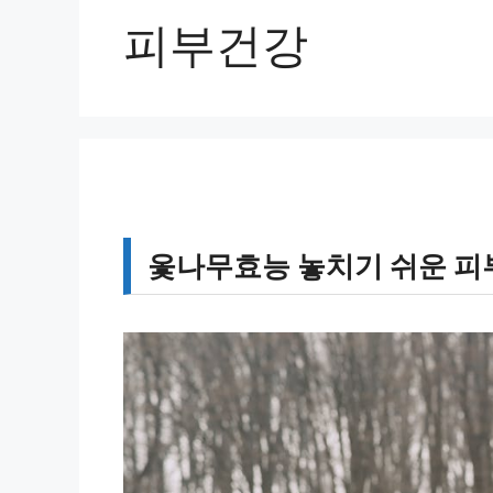
피부건강
옻나무효능 놓치기 쉬운 피