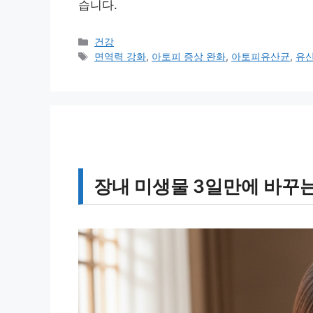
습니다.
카
건강
테
태
면역력 강화
,
아토피 증상 완화
,
아토피유산균
,
유산
고
그
리
장내 미생물 3일만에 바꾸는 