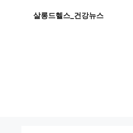
컨
텐
살롱드헬스_건강뉴스
츠
로
건
너
뛰
기