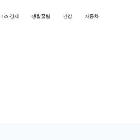
니스·경제
생활꿀팁
건강
자동차