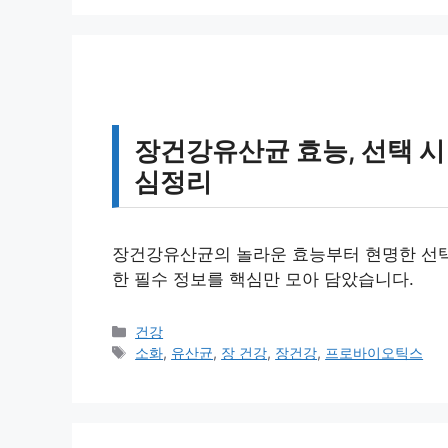
리
장건강유산균 효능, 선택 시
심정리
장건강유산균의 놀라운 효능부터 현명한 선택 
한 필수 정보를 핵심만 모아 담았습니다.
카
건강
테
태
소화
,
유산균
,
장 건강
,
장건강
,
프로바이오틱스
고
그
리