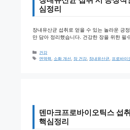
심정리
장내유산균 섭취로 얻을 수 있는 놀라운 긍정
만 담아 정리했습니다. 건강한 장을 위한 필수
카
건강
테
태
면역력
,
소화 개선
,
장 건강
,
장내유산균
,
프로바이
고
그
리
덴마크프로바이오틱스 섭취 시
핵심정리