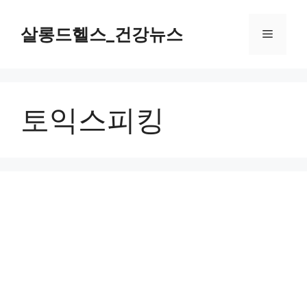
컨
텐
살롱드헬스_건강뉴스
메
츠
로
뉴
건
너
토익스피킹
뛰
기