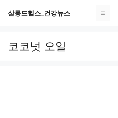
컨
텐
살롱드헬스_건강뉴스
메
츠
로
뉴
건
너
코코넛 오일
뛰
기