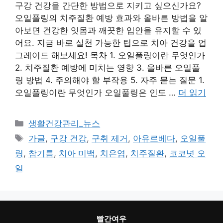
구강 건강을 간단한 방법으로 지키고 싶으신가요?
오일풀링의 치주질환 예방 효과와 올바른 방법을 알
아보면 건강한 잇몸과 깨끗한 입안을 유지할 수 있
어요. 지금 바로 실천 가능한 팁으로 치아 건강을 업
그레이드 해보세요! 목차 1. 오일풀링이란 무엇인가
2. 치주질환 예방에 미치는 영향 3. 올바른 오일풀
링 방법 4. 주의해야 할 부작용 5. 자주 묻는 질문 1.
오일풀링이란 무엇인가 오일풀링은 인도 …
더 읽기
카
생활건강관리_뉴스
테
태
가글
,
구강 건강
,
구취 제거
,
아유르베다
,
오일풀
고
그
링
,
참기름
,
치아 미백
,
치은염
,
치주질환
,
코코넛 오
리
일
빨간여우