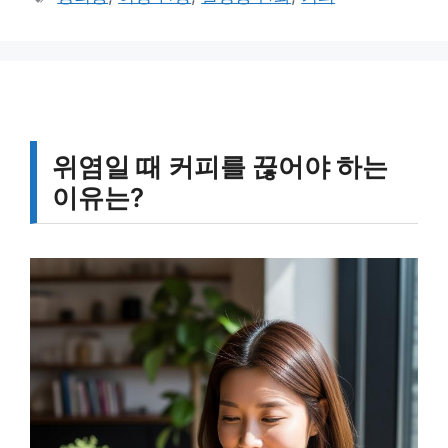
고
그
리
위염일 때 커피를 끊어야 하는
이유는?