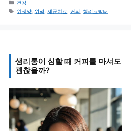
카
건강
테
태
위궤양
,
위염
,
제균치료
,
커피
,
헬리코박터
고
그
리
생리통이 심할 때 커피를 마셔도
괜찮을까?