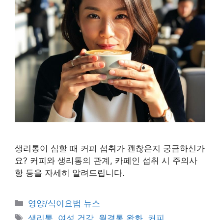
생리통이 심할 때 커피 섭취가 괜찮은지 궁금하신가
요? 커피와 생리통의 관계, 카페인 섭취 시 주의사
항 등을 자세히 알려드립니다.
카
영양/식이요법 뉴스
테
태
생리통
,
여성 건강
,
월경통 완화
,
커피