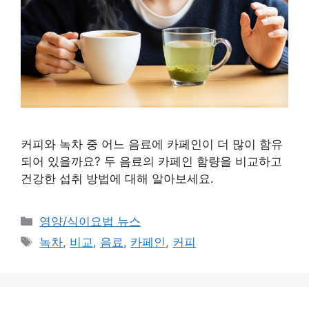
커피와 녹차 중 어느 음료에 카페인이 더 많이 함유
되어 있을까요? 두 음료의 카페인 함량을 비교하고
건강한 섭취 방법에 대해 알아보세요.
카
영양/식이요법 뉴스
테
태
녹차
,
비교
,
음료
,
카페인
,
커피
고
그
리