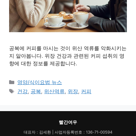
공복에 커피를 마시는 것이 위산 역류를 악화시키는
지 알아봅니다. 위장 건강과 관련된 커피 섭취의 영
향에 대한 정보를 제공합니다.
카
영양/식이요법 뉴스
테
태
건강
,
공복
,
위산역류
,
위장
,
커피
고
그
리
빨간여우
대표자 : 김세환 | 사업자등록번호 : 136-71-00594