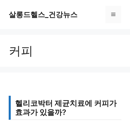
컨
텐
살롱드헬스_건강뉴스
메
츠
로
뉴
건
너
커피
뛰
기
헬리코박터 제균치료에 커피가
효과가 있을까?