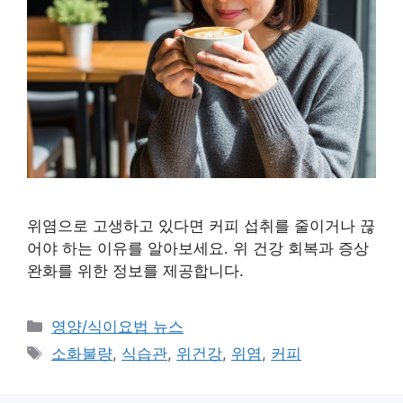
위염으로 고생하고 있다면 커피 섭취를 줄이거나 끊
어야 하는 이유를 알아보세요. 위 건강 회복과 증상
완화를 위한 정보를 제공합니다.
카
영양/식이요법 뉴스
테
태
소화불량
,
식습관
,
위건강
,
위염
,
커피
고
그
리