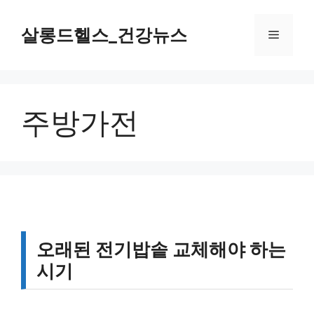
컨
텐
살롱드헬스_건강뉴스
메
츠
로
뉴
건
너
주방가전
뛰
기
오래된 전기밥솥 교체해야 하는
시기