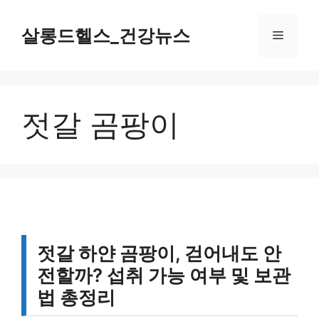
컨
텐
살롱드헬스_건강뉴스
메
츠
로
뉴
건
너
젓갈 곰팡이
뛰
기
젓갈 하얀 곰팡이, 걷어내도 안
전할까? 섭취 가능 여부 및 보관
법 총정리