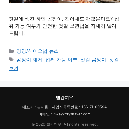
젓갈에 생긴 하얀 곰팡이, 걷어내도 괜찮을까요? 섭
취 가능 여부와 안전한 젓갈 보관법을 자세히 알려
드립니다.
카
영양/식이요법 뉴스
테
태
곰팡이 제거
,
섭취 가능 여부
,
젓갈 곰팡이
,
젓갈
고
그
보관
리
빨간여우
대표자 : 김세환 | 사업자등록번호 : 136-71-00594
이메일 : riwaykor@naver.com
© 2026 빨간여우. All rights reserved.