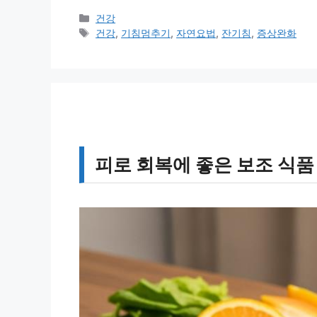
카
건강
테
태
건강
,
기침멈추기
,
자연요법
,
잔기침
,
증상완화
고
그
리
피로 회복에 좋은 보조 식품