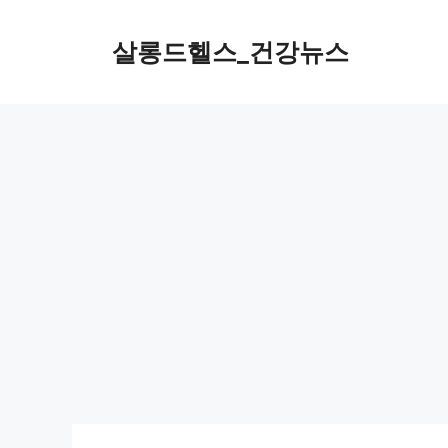
컨
텐
살롱드헬스_건강뉴스
츠
로
건
너
뛰
기