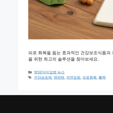
피로 회복을 돕는 효과적인 건강보조식품과 자
을 위한 최고의 솔루션을 찾아보세요.
카
영양/식이요법 뉴스
테
태
건강보조제
,
영양제
,
자연요법
,
피로회복
,
활력
고
그
리