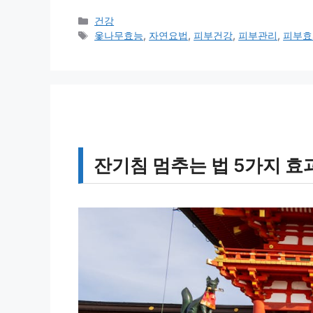
카
건강
테
태
옻나무효능
,
자연요법
,
피부건강
,
피부관리
,
피부효
고
그
리
잔기침 멈추는 법 5가지 효