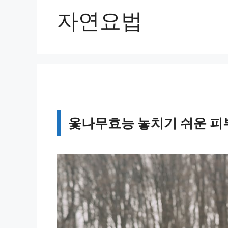
자연요법
옻나무효능 놓치기 쉬운 피