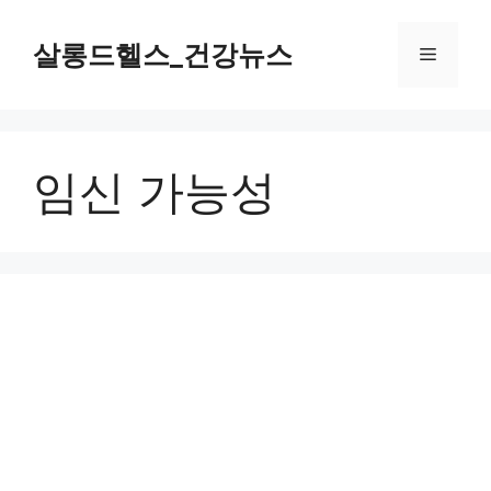
컨
텐
살롱드헬스_건강뉴스
메
츠
로
뉴
건
너
임신 가능성
뛰
기