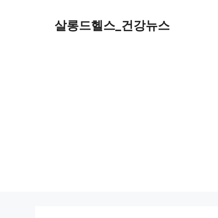
컨
텐
살롱드헬스_건강뉴스
츠
로
건
너
뛰
기