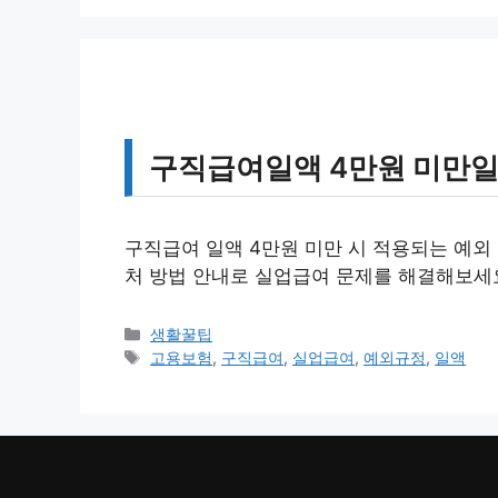
리
구직급여일액 4만원 미만일
구직급여 일액 4만원 미만 시 적용되는 예외
처 방법 안내로 실업급여 문제를 해결해보세요.
카
생활꿀팁
테
태
고용보험
,
구직급여
,
실업급여
,
예외규정
,
일액
고
그
리