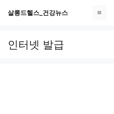
컨
텐
살롱드헬스_건강뉴스
메
츠
로
뉴
건
너
인터넷 발급
뛰
기