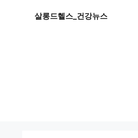
컨
텐
살롱드헬스_건강뉴스
츠
로
건
너
뛰
기