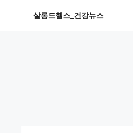
컨
텐
살롱드헬스_건강뉴스
츠
로
건
너
뛰
기