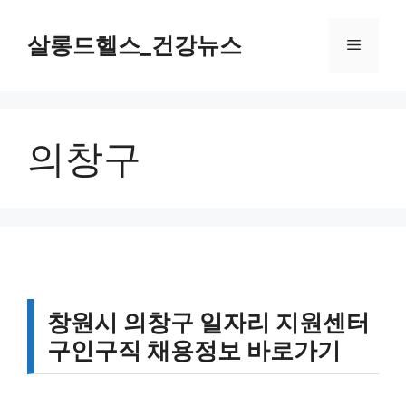
컨
텐
살롱드헬스_건강뉴스
메
츠
로
뉴
건
너
의창구
뛰
기
창원시 의창구 일자리 지원센터
구인구직 채용정보 바로가기