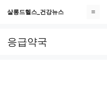
컨
텐
살롱드헬스_건강뉴스
메
츠
로
뉴
건
너
응급약국
뛰
기